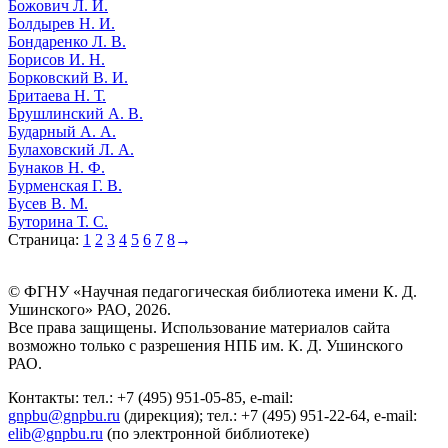
Божович Л. И.
Болдырев Н. И.
Бондаренко Л. В.
Борисов И. Н.
Борковский В. И.
Бритаева Н. Т.
Брушлинский А. В.
Бударный А. А.
Булаховский Л. А.
Бунаков Н. Ф.
Бурменская Г. В.
Бусев В. М.
Буторина Т. С.
Страница:
1
2
3
4
5
6
7
8
→
© ФГНУ «Научная педагогическая библиотека имени К. Д.
Ушинского» РАО, 2026.
Все права защищены. Использование материалов сайта
возможно только с разрешения НПБ им. К. Д. Ушинского
РАО.
Контакты: тел.: +7 (495) 951-05-85, e-mail:
gnpbu@gnpbu.ru
(дирекция); тел.: +7 (495) 951-22-64, e-mail:
elib@gnpbu.ru
(по электронной библиотеке)