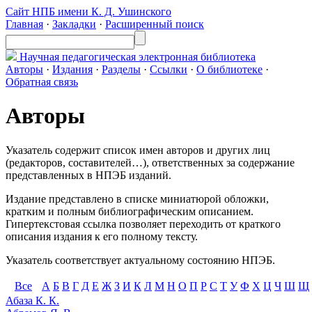
Сайт НПБ имени К. Д. Ушинского
Главная
·
Закладки
·
Расширенный поиск
Научная педагогическая
электронная библиотека
Авторы
·
Издания
·
Разделы
·
Ссылки
·
О библиотеке
·
Обратная связь
Авторы
Указатель содержит список имен авторов и других лиц
(редакторов, составителей…), ответственных за содержание
представленных в НПЭБ изданий.
Издание представлено в списке миниатюрой обложки,
кратким и полным библиографическим описанием.
Гипертекстовая ссылка позволяет переходить от краткого
описания издания к его полному тексту.
Указатель соответствует актуальному состоянию НПЭБ.
Все
А
Б
В
Г
Д
Е
Ж
З
И
К
Л
М
Н
О
П
Р
С
Т
У
Ф
Х
Ц
Ч
Ш
Щ
Абаза К. К.