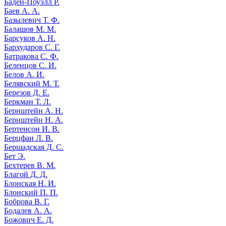
Баден-Поуэлл Р.
Баев А. А.
Базылевич Т. Ф.
Балашов М. М.
Барсуков А. Н.
Бархударов С. Г.
Батракова С. Ф.
Беленцов С. И.
Белов А. И.
Белявский М. Т.
Березов Д. Е.
Беркман Т. Л.
Бернштейн А. Н.
Бернштейн Н. А.
Бертенсон И. В.
Берцфаи Л. В.
Бершадская Д. С.
Бет Э.
Бехтерев В. М.
Благой Д. Д.
Блонская Н. И.
Блонский П. П.
Боброва В. Г.
Бодалев А. А.
Божович Е. Д.