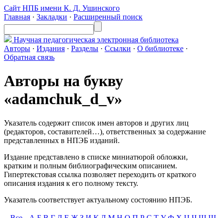
Сайт НПБ имени К. Д. Ушинского
Главная
·
Закладки
·
Расширенный поиск
Научная педагогическая
электронная библиотека
Авторы
·
Издания
·
Разделы
·
Ссылки
·
О библиотеке
·
Обратная связь
Авторы на букву
«adamchuk_d_v»
Указатель содержит список имен авторов и других лиц
(редакторов, составителей…), ответственных за содержание
представленных в НПЭБ изданий.
Издание представлено в списке миниатюрой обложки,
кратким и полным библиографическим описанием.
Гипертекстовая ссылка позволяет переходить от краткого
описания издания к его полному тексту.
Указатель соответствует актуальному состоянию НПЭБ.
Все
А
Б
В
Г
Д
Е
Ж
З
И
К
Л
М
Н
О
П
Р
С
Т
У
Ф
Х
Ц
Ч
Ш
Щ