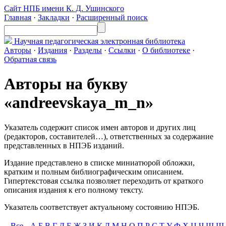
Сайт НПБ имени К. Д. Ушинского
Главная
·
Закладки
·
Расширенный поиск
Научная педагогическая
электронная библиотека
Авторы
·
Издания
·
Разделы
·
Ссылки
·
О библиотеке
·
Обратная связь
Авторы на букву
«andreevskaya_m_n»
Указатель содержит список имен авторов и других лиц
(редакторов, составителей…), ответственных за содержание
представленных в НПЭБ изданий.
Издание представлено в списке миниатюрой обложки,
кратким и полным библиографическим описанием.
Гипертекстовая ссылка позволяет переходить от краткого
описания издания к его полному тексту.
Указатель соответствует актуальному состоянию НПЭБ.
Все
А
Б
В
Г
Д
Е
Ж
З
И
К
Л
М
Н
О
П
Р
С
Т
У
Ф
Х
Ц
Ч
Ш
Щ