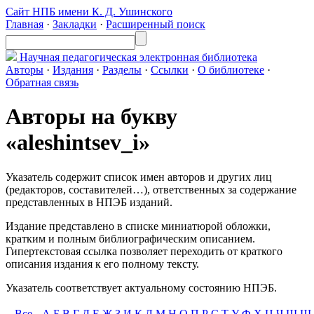
Сайт НПБ имени К. Д. Ушинского
Главная
·
Закладки
·
Расширенный поиск
Научная педагогическая
электронная библиотека
Авторы
·
Издания
·
Разделы
·
Ссылки
·
О библиотеке
·
Обратная связь
Авторы на букву
«aleshintsev_i»
Указатель содержит список имен авторов и других лиц
(редакторов, составителей…), ответственных за содержание
представленных в НПЭБ изданий.
Издание представлено в списке миниатюрой обложки,
кратким и полным библиографическим описанием.
Гипертекстовая ссылка позволяет переходить от краткого
описания издания к его полному тексту.
Указатель соответствует актуальному состоянию НПЭБ.
Все
А
Б
В
Г
Д
Е
Ж
З
И
К
Л
М
Н
О
П
Р
С
Т
У
Ф
Х
Ц
Ч
Ш
Щ