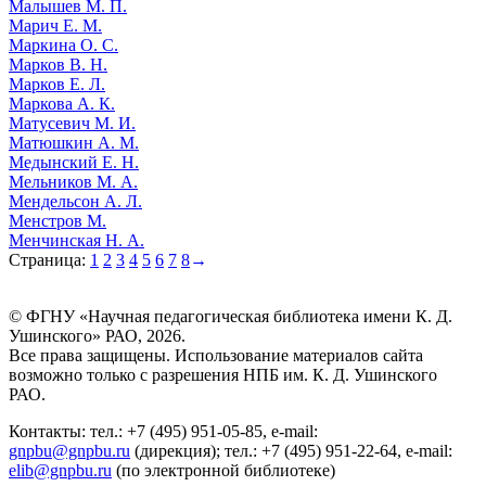
Малышев М. П.
Марич Е. М.
Маркина О. С.
Марков В. Н.
Марков Е. Л.
Маркова А. К.
Матусевич М. И.
Матюшкин А. М.
Медынский Е. Н.
Мельников М. А.
Мендельсон А. Л.
Менстров М.
Менчинская Н. А.
Страница:
1
2
3
4
5
6
7
8
→
© ФГНУ «Научная педагогическая библиотека имени К. Д.
Ушинского» РАО, 2026.
Все права защищены. Использование материалов сайта
возможно только с разрешения НПБ им. К. Д. Ушинского
РАО.
Контакты: тел.: +7 (495) 951-05-85, e-mail:
gnpbu@gnpbu.ru
(дирекция); тел.: +7 (495) 951-22-64, e-mail:
elib@gnpbu.ru
(по электронной библиотеке)