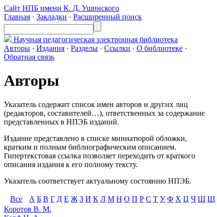
Сайт НПБ имени К. Д. Ушинского
Главная
·
Закладки
·
Расширенный поиск
Научная педагогическая
электронная библиотека
Авторы
·
Издания
·
Разделы
·
Ссылки
·
О библиотеке
·
Обратная связь
Авторы
Указатель содержит список имен авторов и других лиц
(редакторов, составителей…), ответственных за содержание
представленных в НПЭБ изданий.
Издание представлено в списке миниатюрой обложки,
кратким и полным библиографическим описанием.
Гипертекстовая ссылка позволяет переходить от краткого
описания издания к его полному тексту.
Указатель соответствует актуальному состоянию НПЭБ.
Все
А
Б
В
Г
Д
Е
Ж
З
И
К
Л
М
Н
О
П
Р
С
Т
У
Ф
Х
Ц
Ч
Ш
Щ
Коротов В. М.