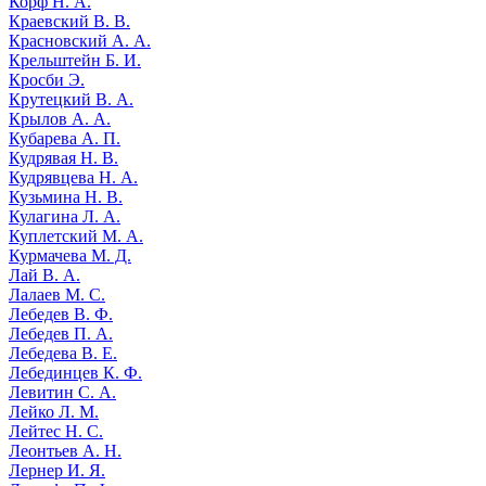
Корф Н. А.
Краевский В. В.
Красновский А. А.
Крельштейн Б. И.
Кросби Э.
Крутецкий В. А.
Крылов А. А.
Кубарева А. П.
Кудрявая Н. В.
Кудрявцева Н. А.
Кузьмина Н. В.
Кулагина Л. А.
Куплетский М. А.
Курмачева М. Д.
Лай В. А.
Лалаев М. С.
Лебедев В. Ф.
Лебедев П. А.
Лебедева В. Е.
Лебединцев К. Ф.
Левитин С. А.
Лейко Л. М.
Лейтес Н. С.
Леонтьев А. Н.
Лернер И. Я.