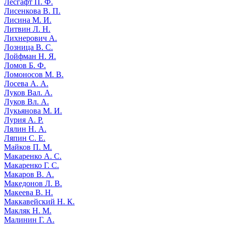
Лесгафт П. Ф.
Лисенкова В. П.
Лисина М. И.
Литвин Л. Н.
Лихнерович А.
Лозница В. С.
Лойфман Н. Я.
Ломов Б. Ф.
Ломоносов М. В.
Лосева А. А.
Луков Вал. А.
Луков Вл. А.
Лукьянова М. И.
Лурия А. Р.
Лялин Н. А.
Ляпин С. Е.
Майков П. М.
Макаренко А. С.
Макаренко Г. С.
Макаров В. А.
Македонов Л. В.
Макеева В. Н.
Маккавейский Н. К.
Макляк Н. М.
Малинин Г. А.