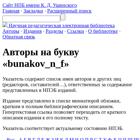
Сайт НПБ имени К. Д. Ушинского
Главная
·
Закладки
·
Расширенный поиск
Научная педагогическая
электронная библиотека
Авторы
·
Издания
·
Разделы
·
Ссылки
·
О библиотеке
·
Обратная связь
Авторы на букву
«bunakov_n_f»
Указатель содержит список имен авторов и других лиц
(редакторов, составителей…), ответственных за содержание
представленных в НПЭБ изданий.
Издание представлено в списке миниатюрой обложки,
кратким и полным библиографическим описанием.
Гипертекстовая ссылка позволяет переходить от краткого
описания издания к его полному тексту.
Указатель соответствует актуальному состоянию НПЭБ.
Все
А
Б
В
Г
Д
Е
Ж
З
И
К
Л
М
Н
О
П
Р
С
Т
У
Ф
Х
Ц
Ч
Ш
Щ