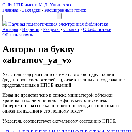
Сайт НПБ имени К. Д. Ушинского
Главная
·
Закладки
·
Расширенный поиск
Научная педагогическая
электронная библиотека
Авторы
·
Издания
·
Разделы
·
Ссылки
·
О библиотеке
·
Обратная связь
Авторы на букву
«abramov_ya_v»
Указатель содержит список имен авторов и других лиц
(редакторов, составителей…), ответственных за содержание
представленных в НПЭБ изданий.
Издание представлено в списке миниатюрой обложки,
кратким и полным библиографическим описанием.
Гипертекстовая ссылка позволяет переходить от краткого
описания издания к его полному тексту.
Указатель соответствует актуальному состоянию НПЭБ.
Все
А
Б
В
Г
Д
Е
Ж
З
И
К
Л
М
Н
О
П
Р
С
Т
У
Ф
Х
Ц
Ч
Ш
Щ