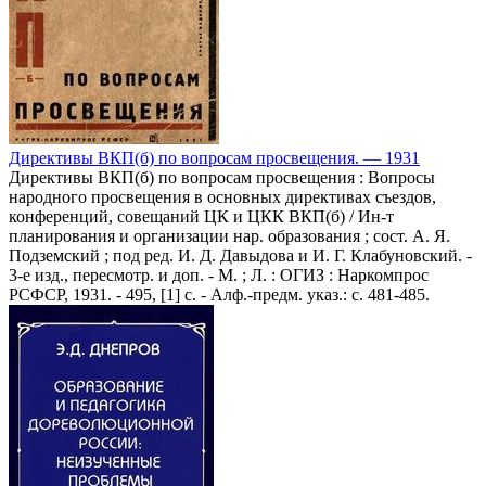
Директивы ВКП(б) по вопросам просвещения. — 1931
Директивы ВКП(б) по вопросам просвещения : Вопросы
народного просвещения в основных директивах съездов,
конференций, совещаний ЦК и ЦКК ВКП(б) / Ин-т
планирования и организации нар. образования ; сост. А. Я.
Подземский ; под ред. И. Д. Давыдова и И. Г. Клабуновский. -
3-е изд., пересмотр. и доп. - М. ; Л. : ОГИЗ : Наркомпрос
РСФСР, 1931. - 495, [1] с. - Алф.-предм. указ.: с. 481-485.