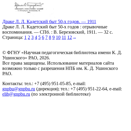
Драке Л. Л. Кадетский быт 50-х годов. — 1911
Драке Л. Л. Кадетский быт 50-х годов : отрывочные
воспоминания. — СПб. : В. Березовский, 1911. — 32 с.
Страница:
1
2
3
4
5
6
7
8
9
10
11
12
→
© ФГНУ «Научная педагогическая библиотека имени К. Д.
Ушинского» РАО, 2026.
Все права защищены. Использование материалов сайта
возможно только с разрешения НПБ им. К. Д. Ушинского
РАО.
Контакты: тел.: +7 (495) 951-05-85, e-mail:
gnpbu@gnpbu.ru
(дирекция); тел.: +7 (495) 951-22-64, e-mail:
elib@gnpbu.ru
(по электронной библиотеке)