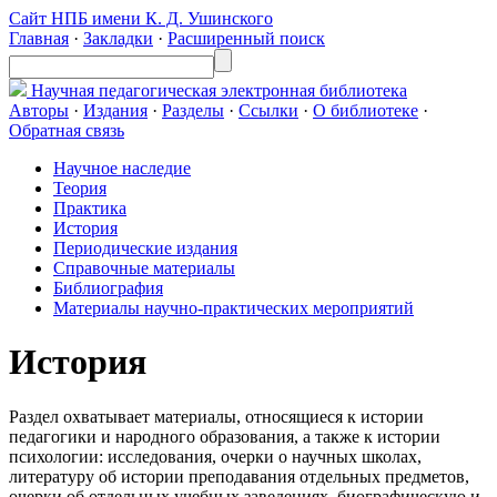
Сайт НПБ имени К. Д. Ушинского
Главная
·
Закладки
·
Расширенный поиск
Научная педагогическая
электронная библиотека
Авторы
·
Издания
·
Разделы
·
Ссылки
·
О библиотеке
·
Обратная связь
Научное наследие
Теория
Практика
История
Периодические издания
Справочные материалы
Библиография
Материалы научно-практических мероприятий
История
Раздел охватывает материалы, относящиеся к истории
педагогики и народного образования, а также к истории
психологии: исследования, очерки о научных школах,
литературу об истории преподавания отдельных предметов,
очерки об отдельных учебных заведениях, биографическую и