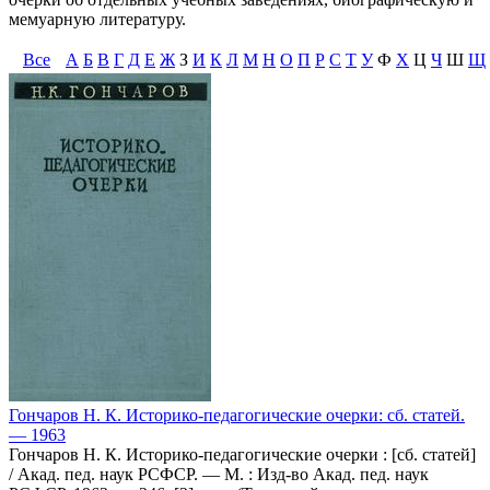
мемуарную литературу.
Все
А
Б
В
Г
Д
Е
Ж
З
И
К
Л
М
Н
О
П
Р
С
Т
У
Ф
Х
Ц
Ч
Ш
Щ
Гончаров Н. К. Историко-педагогические очерки: сб. статей.
— 1963
Гончаров Н. К. Историко-педагогические очерки : [сб. статей]
/ Акад. пед. наук РСФСР. — М. : Изд-во Акад. пед. наук