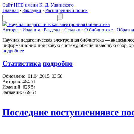
Сайт НПБ имени К. Д. Ушинского
Главная
·
Закладки
·
Расширенный поиск
Научная педагогическая
электронная библиотека
Авторы
·
Издания
·
Разделы
·
Ссылки
·
О библиотеке
·
Обратна
Научная педагогическая электронная библиотека — академиче
информационно-поисковую систему, обеспечивающую сбор, хра
подробнее
Статистика
подробно
Обновлено:
01.04.2015, 03:58
Авторов: 464
5↑
Изданий: 626
5↑
Заглавий: 659
5↑
Последние поступления
все по