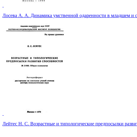
Лосева А. А. Динамика умственной одаренности в младшем и
Лейтес Н. С. Возрастные и типологические предпосылки разв