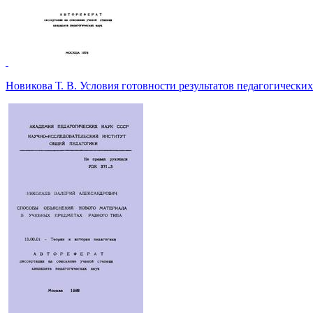
Новикова Т. В. Условия готовности результатов педагогическ