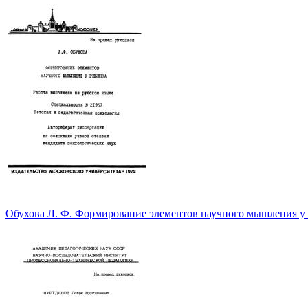
Обухова Л. Ф. Формирование элементов научного мышления у