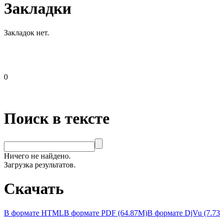
Закладки
Закладок нет.
0
Поиск в тексте
Ничего не найдено.
Загрузка результатов.
Скачать
В формате HTML
В формате PDF (64.87M)
В формате DjVu (7.7