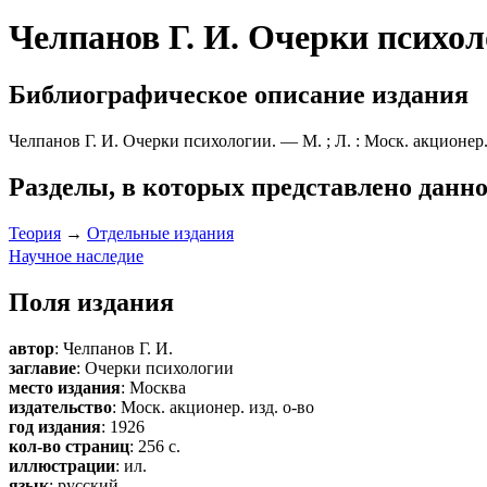
Челпанов Г. И. Очерки психол
Библиографическое описание издания
Челпанов Г. И. Очерки психологии. — М. ; Л. : Моск. акционер. и
Разделы, в которых представлено данно
Теория
→
Отдельные издания
Научное наследие
Поля издания
автор
: Челпанов Г. И.
заглавие
: Очерки психологии
место издания
: Москва
издательство
: Моск. акционер. изд. о-во
год издания
: 1926
кол-во страниц
: 256 с.
иллюстрации
: ил.
язык
: русский