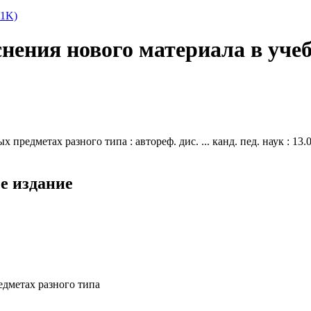
61K)
нения нового материала в учеб
редметах разного типа : автореф. дис. ... канд. пед. наук : 13.0
е издание
едметах разного типа