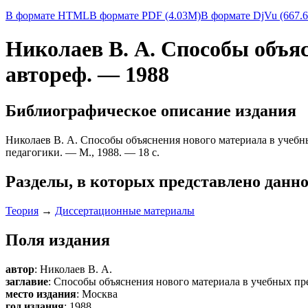
В формате HTML
В формате PDF (4.03M)
В формате DjVu (667.
Николаев В. А. Способы объяс
автореф. — 1988
Библиографическое описание издания
Николаев В. А. Способы объяснения нового материала в учебных п
педагогики. — М., 1988. — 18 с.
Разделы, в которых представлено данно
Теория
→
Диссертационные материалы
Поля издания
автор
: Николаев В. А.
заглавие
: Способы объяснения нового материала в учебных пр
место издания
: Москва
год издания
: 1988