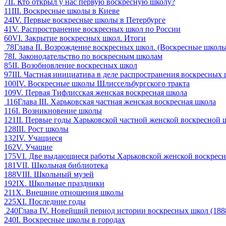
7
II. Кто открыл у нас первую воскресную школу?
11
III. Воскресные школы в Киеве
24
IV. Первые воскресные школы в Петербурге
41
V. Распространение воскресных школ по России
60
VI. Закрытие воскресных школ. Итоги
78
Глава II. Возрождение воскресных школ. (Воскресные школы
78
I. Законодательство по воскресным школам
85
II. Возобновление воскресных школ
97
III. Частная инициатива в деле распространения воскресных
100
IV. Воскресные школы Шлиссельбургского тракта
109
V. Первая Тифлисская женская воскресная школа
116
Глава III. Харьковская частная женская воскресная школа
116
I. Возникновение школы
121
II. Первые годы Харьковской частной женской воскресной
128
III. Рост школы
132
IV. Учащиеся
162
V. Учащие
175
VI. Две выдающиеся работы Харьковской женской воскресно
181
VII. Школьная библиотека
188
VIII. Школьный музей
192
IX. Школьные праздники
211
X. Внешние отношения школы
225
XI. Последние годы
240
Глава IV. Новейший период истории воскресных школ (188
240
I. Воскресные школы в городах