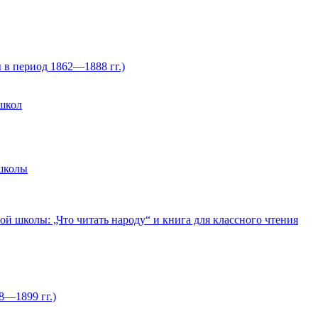
 в период 1862—1888 гг.)
 школ
 школы
й школы: „Что читать народу“ и книга для классного чтения
8—1899 гг.)