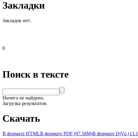
Закладки
Закладок нет.
0
Поиск в тексте
Ничего не найдено.
Загрузка результатов.
Скачать
В формате HTML
В формате PDF (87.58M)
В формате DjVu (13.