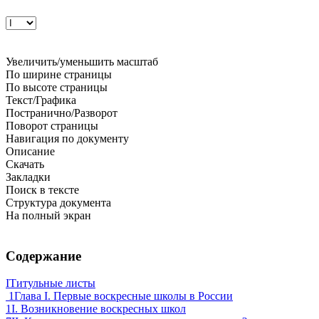
Увеличить/уменьшить масштаб
По ширине страницы
По высоте страницы
Текст/Графика
Постранично/Разворот
Поворот страницы
Навигация по документу
Описание
Скачать
Закладки
Поиск в тексте
Структура документа
На полный экран
Содержание
I
Титульные листы
1
Глава I. Первые воскресные школы в России
1
I. Возникновение воскресных школ