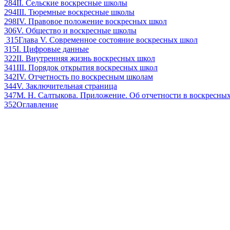
284
II. Сельские воскресные школы
294
III. Тюремные воскресные школы
298
IV. Правовое положение воскресных школ
306
V. Общество и воскресные школы
315
Глава V. Современное состояние воскресных школ
315
I. Цифровые данные
322
II. Внутренняя жизнь воскресных школ
341
III. Порядок открытия воскресных школ
342
IV. Отчетность по воскресным школам
344
V. Заключительная страница
347
М. Н. Салтыкова. Приложение. Об отчетности в воскресны
352
Оглавление