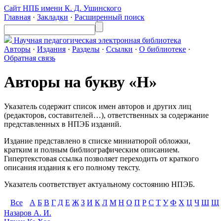
Сайт НПБ имени К. Д. Ушинского
Главная
·
Закладки
·
Расширенный поиск
Научная педагогическая
электронная библиотека
Авторы
·
Издания
·
Разделы
·
Ссылки
·
О библиотеке
·
Обратная связь
Авторы на букву «Н»
Указатель содержит список имен авторов и других лиц
(редакторов, составителей…), ответственных за содержание
представленных в НПЭБ изданий.
Издание представлено в списке миниатюрой обложки,
кратким и полным библиографическим описанием.
Гипертекстовая ссылка позволяет переходить от краткого
описания издания к его полному тексту.
Указатель соответствует актуальному состоянию НПЭБ.
Все
А
Б
В
Г
Д
Е
Ж
З
И
К
Л
М
Н
О
П
Р
С
Т
У
Ф
Х
Ц
Ч
Ш
Щ
Назаров А. И.