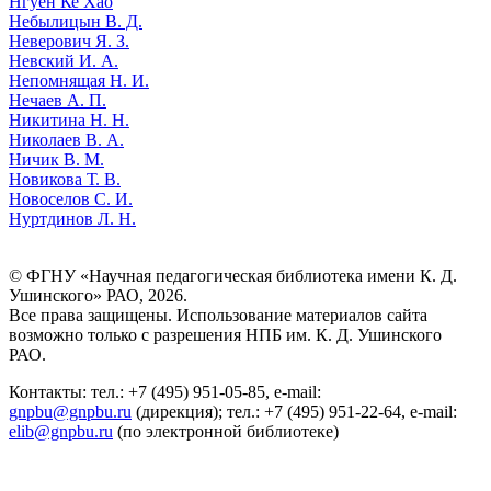
Нгуен Ке Хао
Небылицын В. Д.
Неверович Я. З.
Невский И. А.
Непомнящая Н. И.
Нечаев А. П.
Никитина Н. Н.
Николаев В. А.
Ничик В. М.
Новикова Т. В.
Новоселов С. И.
Нуртдинов Л. Н.
© ФГНУ «Научная педагогическая библиотека имени К. Д.
Ушинского» РАО, 2026.
Все права защищены. Использование материалов сайта
возможно только с разрешения НПБ им. К. Д. Ушинского
РАО.
Контакты: тел.: +7 (495) 951-05-85, e-mail:
gnpbu@gnpbu.ru
(дирекция); тел.: +7 (495) 951-22-64, e-mail:
elib@gnpbu.ru
(по электронной библиотеке)