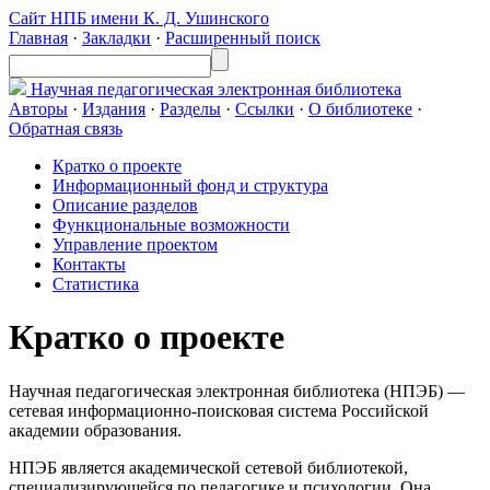
Сайт НПБ имени К. Д. Ушинского
Главная
·
Закладки
·
Расширенный поиск
Научная педагогическая
электронная библиотека
Авторы
·
Издания
·
Разделы
·
Ссылки
·
О библиотеке
·
Обратная связь
Кратко о проекте
Информационный фонд и структура
Описание разделов
Функциональные возможности
Управление проектом
Контакты
Статистика
Кратко о проекте
Научная педагогическая электронная библиотека (НПЭБ) —
сетевая информационно-поисковая система Российской
академии образования.
НПЭБ является академической сетевой библиотекой,
специализирующейся по педагогике и психологии. Она