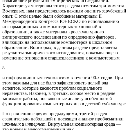
излагающие результаты эмпирических исследований.
Характеризуя материалы этого раздела отметим три момента.
Во-первых, нам представлялось важным оценить зарубежный
опыт. С этой целью были обобщены материалы II
Международного Конгресса ЮНЕСКО по использованию
информационных и компьютерных технологий в
образовании, а также материалы кросскультурного
эмпирического исследования по определению факторов,
влияющих на использование компьютеров в школьном
образовании. Во-вторых, в данном разделе представлены
результаты эмпирического исследования, показывающего
изменение отношения старшеклассников к компьютерным
8
и информационным технологиям в течении 90-х годов. При
этом важным для нас было зафиксировать целый ряд
аспектов, которые касаются проблем социального
неравенства. Наконец, в-третьих, особое место в разделе
занимают работы, посвященные анализу особенностей
функционирования компьютерных игр в детской субкультуре.
По сравнению с двумя предыдущими, третий раздел
сравнительно небольшой и посвящен анализу проблематики
школьник и интернет.
Виртуальная компьютерная среда —
это новый и малоосмысленный на с