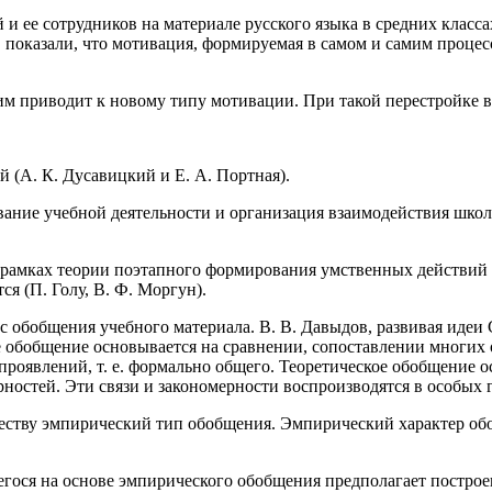
и ее сотрудников на материале русского языка в средних класс
 показали, что мотивация, формируемая в самом и самим процес
ким приводит к новому типу мотивации. При такой перестройке
(А. К. Дусавицкий и Е. А. Портная).
вание учебной деятельности и организация взаимодействия шко
амках теории поэтапного формирования умственных действий П.
я (П. Голу, В. Ф. Моргун).
 обобщения учебного материала. В. В. Давыдов, развивая идеи 
е обобщение основывается на сравнении, сопоставлении многих 
проявлений, т. е. формально общего. Теоретическое обобщение 
ностей. Эти связи и закономерности воспроизводятся в особых 
еству эмпирический тип обобщения. Эмпирический характер обо
егося на основе эмпирического обобщения предполагает построе