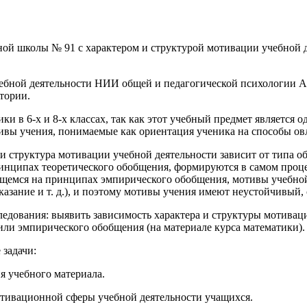
ной школы № 91 с характером и структурой мотивации учебной 
ебной деятельности НИИ общей и педагогической психологии А
тории.
ики в 6-х и 8-х классах, так как этот учебный предмет являетс
вы учения, понимаемые как ориентация ученика на способы овла
ер и структура мотивации учебной деятельности зависит от тип
инципах теоретического обобщения, формируются в самом проце
оящемся на принципах эмпирического обобщения, мотивы учебно
казание и т. д.), и поэтому мотивы учения имеют неустойчивый,
ледования: выявить зависимость характера и структуры мотиваци
или эмпирического обобщения (на материале курса математики).
задачи:
я учебного материала.
мотивационной сферы учебной деятельности учащихся.