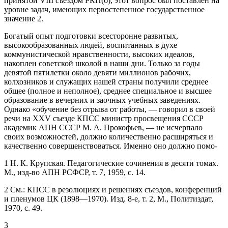
принятой VIII съездом РКП(б), этот вопрос был поставлен на
уровне задач, имеющих первостепенное государственное
значение
2
.
Богатый опыт подготовки всесторонне развитых,
высокообразованных людей, воспитанных в духе
коммунистической нравственности, высоких идеалов,
накоплен советской школой в наши дни. Только за годы
девятой пятилетки около девяти миллионов рабочих,
колхозников и служащих нашей страны получили среднее
общее (полное и неполное), среднее специальное и высшее
образование в вечерних и заочных учебных заведениях.
Однако «обучение без отрыва от работы, — говорил в своей
речи на XXV съезде КПСС министр просвещения СССР
академик АПН СССР М. А. Прокофьев, — не исчерпало
своих возможностей, должно количественно расширяться и
качественно совершенствоваться. Именно оно должно помо-
1
Н. К. Крупская. Педагогические сочинения в десяти томах.
М., изд-во АПН РСФСР, т. 7, 1959, с. 14.
2
См.: КПСС в резолюциях и решениях съездов, конференций
и пленумов ЦК (1898—1970). Изд. 8-е, т. 2, М., Политиздат,
1970, с. 49.
3