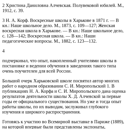
2
Христина Даниловна Алчевская. Полувековой юбилей. М.,
1912, с. 39.
3
Н. А. Корф. Воскресные школы в Харькове в 1871 г. — В
кн.: Наше школьное дело. М., 1873, с. 109—127; Женская
воскресная школа в Харькове. — В кн.: Наше школьное дело,
с. 128—142; Воскресная школа. — В кн.: Наши
педагогические вопросы. М., 1882, с. 123—132.
4
подчеркивал, что опыт, накопленный учителями школы в
постановке и ведении обучения в заведениях такого типа
очень поучителен для всей России.
Большой очерк Харьковской школе посвятил автор многих
работ о народном образовании С. И. Миропольский
1
. В
публикациях Н. А. Корфа и С. И. Миропольского дана оценка
результатов деятельности школы X. Д. Алчевской за первые
годы ее официального существования. Но уже и тогда опыт
работы школы, по их выводам, заслуживал глубокого
изучения и широкого распространения.
Готовясь к участию во Всемирной выставке в Париже (1889),
на которой впервые были представлены экспонаты,