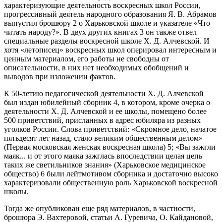
характеризующие деятельность воскресных школ России,
прогрессивный деятель народного образования Я. В. Абрамов
выпустил брошюру
2
о Харьковской школе и указателе «Что
читать народу?». В двух других книгах
3
он также отвел
специальные разделы воскресной школе X. Д. Алчевской. И
хотя «летописец» воскресных школ оперировал интересным и
ценным материалом, его работы не свободны от
описательности, в них нет необходимых обобщений и
выводов при изложении фактов.
К 50-летию педагогической деятельности X. Д. Алчевской
был издан юбилейный сборник
4
, в котором, кроме очерка о
деятельности X. Д. Алчевской и ее школы, помещено более
500 приветствий, присланных в адрес юбиляра из разных
уголков России. Слова приветствий: «Скромное дело, начатое
пятьдесят лет назад, стало великим общественным делом»
(Первая московская женская воскресная школа)
5
; «Вы зажгли
маяк... и от этого маяка зажглась впоследствии целая цепь
таких же светильников знания» (Харьковское медицинское
общество)
6
были лейтмотивом сборника и достаточно высоко
характеризовали общественную роль Харьковской воскресной
школы.
Тогда же опубликован еще ряд материалов, в частности,
брошюра Э. Вахтеровой, статьи А. Гуревича, О. Кайдановой,