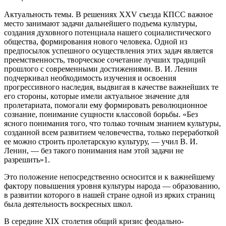
Актуальность темы. В решениях XXV съезда КПСС важное
место занимают задачи дальнейшего подъема культуры,
создания духовного потенциала нашего социалистического
общества, формирования нового человека. Одной из
предпосылок успешного осуществления этих задач является
преемственность, творческое сочетание лучших традиций
прошлого с современными достижениями. В. И. Ленин
подчеркивал необходимость изучения и освоения
прогрессивного наследия, выдвигая в качестве важнейших те
его стороны, которые имели актуальное значение для
пролетариата, помогали ему формировать революционное
сознание, понимание сущности классовой борьбы. «Без
ясного понимания того, что только точным знанием культуры,
созданной всем развитием человечества, только переработкой
ее можно строить пролетарскую культуру, — учил В. И.
Ленин, — без такого понимания нам этой задачи не
разрешить»
1
.
Это положение непосредственно осносится и к важнейшему
фактору повышения уровня культуры народа — образованию,
в развитии которого в нашей стране одной из ярких страниц
была деятельность воскресных школ.
В середине XIX столетия общий кризис феодально-