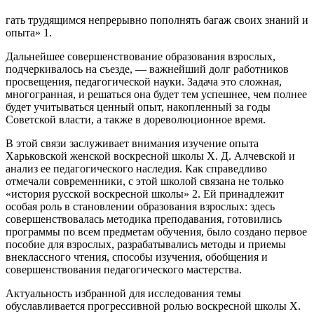
гать трудящимся непрерывно пополнять багаж своих знаний и
опыта»
1
.
Дальнейшее совершенствование образования взрослых,
подчеркивалось на съезде, — важнейший долг работников
просвещения, педагогической науки. Задача это сложная,
многогранная, и решаться она будет тем успешнее, чем полнее
будет учитываться ценный опыт, накопленный за годы
Советской власти, а также в дореволюционное время.
В этой связи заслуживает внимания изучение опыта
Харьковской женской воскресной школы Х. Д. Алчевской и
анализ ее педагогического наследия. Как справедливо
отмечали современники, с этой школой связана не только
«история русской воскресной школы»
2
. Ей принадлежит
особая роль в становлении образования взрослых: здесь
совершенствовалась методика преподавания, готовились
программы по всем предметам обучения, было создано первое
пособие для взрослых, разрабатывались методы и приемы
внеклассного чтения, способы изучения, обобщения и
совершенствования педагогического мастерства.
Актуальность избранной для исследования темы
обуславливается прогрессивной ролью воскресной школы X.