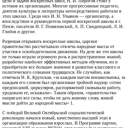
цели и задачи воскресных школ, Н. И. Пирогов стоял у
истоков их организации. Многие прогрессивные педагоги,
деятели культуры и литературы непосредственно работали в
этих школах. Среди них И. Н. Ульянов — организатор, а
впоследствии и руководитель первой воскресной школы в г.
Пензе, писатели Н. Г. Помяловский, А. П. Свидницкий, Л. И.
Глибов и другие.
Разрешая открывать воскресные школы, царское
правительство рассчитывало отвлечь народные массы от
участия в освободительном движении. На деле же эти школы
не только играли огромную роль в распространении знаний,
разработке наиболее эффективных методов обучения, но и
приобретали все большее значение в развитии классового и
политического сознания трудящихся. Не случайно, как
отмечала Н. К. Крупская, «за каждым шагом внешкольника, за
каждым его словом был организован тройной надзор: сотни
предписаний, циркуляров, распоряжений сковывали работу,
уродовали ее, искажали». Таким образом, «правительство
напрягало все силы, чтобы не дать живому слову, живой
мысли дойти до народной массы»
1
.
С победой Великой Октябрьской социалистической
революции начался новый, качественно высший этап в
организации образования взрослых. В Программе партии,