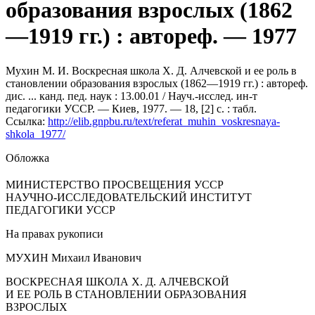
образования взрослых (1862
—1919 гг.) : автореф. — 1977
Мухин М. И. Воскресная школа Х. Д. Алчевской и ее роль в
становлении образования взрослых (1862—1919 гг.) : автореф.
дис. ... канд. пед. наук : 13.00.01 / Науч.-исслед. ин-т
педагогики УССР. — Киев, 1977. — 18, [2] с. : табл.
Ссылка:
http://elib.gnpbu.ru/text/referat_muhin_voskresnaya-
shkola_1977/
Обложка
МИНИСТЕРСТВО ПРОСВЕЩЕНИЯ УССР
НАУЧНО-ИССЛЕДОВАТЕЛЬСКИЙ ИНСТИТУТ
ПЕДАГОГИКИ УССР
На правах рукописи
МУХИН Михаил Иванович
ВОСКРЕСНАЯ ШКОЛА X. Д. АЛЧЕВСКОЙ
И ЕЕ РОЛЬ В СТАНОВЛЕНИИ ОБРАЗОВАНИЯ
ВЗРОСЛЫХ