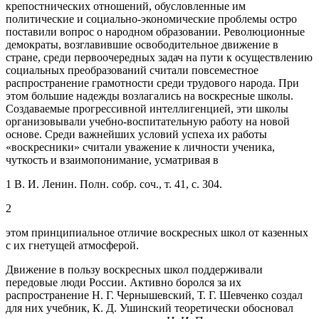
крепостнических отношений, обусловленные им
политические и социально-экономические проблемы остро
поставили вопрос о народном образовании. Революционные
демократы, возглавившие освободительное движение в
стране, среди первоочередных задач на пути к осуществлению
социальных преобразований считали повсеместное
распространение грамотности среди трудового народа. При
этом большие надежды возлагались на воскресные школы.
Создаваемые прогрессивной интеллигенцией, эти школы
организовывали учебно-воспитательную работу на новой
основе. Среди важнейших условий успеха их работы
«воскресники» считали уважение к личности ученика,
чуткость и взаимопонимание, усматривая в
1
В. И. Ленин. Полн. собр. соч., т. 41, с. 304.
2
этом принципиальное отличие воскресных школ от казенных
с их гнетущей атмосферой.
Движение в пользу воскресных школ поддерживали
передовые люди России. Активно боролся за их
распространение Н. Г. Чернышевский, Т. Г. Шевченко создал
для них учебник, К. Д. Ушинский теоретически обосновал