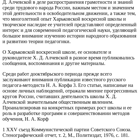
Д. Алчевской в деле распространения грамотности и знаний
среди трудового народа России, важным местом и значением
этой деятельности в освободительном движении, а также тем,
что многолетний опыт Харьковской воскресной школы и
творческое наследие ее учителей представляют определенный
интерес и для современной педагогической науки, уделяющей
большое внимание изучению истории народного образования
и развитию теории педагогики.
О Харьковской воскресной школе, ее основателе и
руководителе X. Д. Алчевской в разное время публиковались
сообщения, воспоминания и другие материалы.
Среди работ дооктябрьского периода прежде всего
заслуживают внимания публикации известного русского
педагога-методиста Н. А. Корфа
3
. Его статьи, написаные на
основе личных наблюдений, отражали мнение прогрессивных
кругов России, считавших деятельность школы X. Д.
Алчевской значительным общественным явлением.
Проанализировав на конкретных примерах рост школы и ее
роль в разработке программ и совершенствовании методов
обучения, Н. А. Корф
1
XXV съезд Коммунистической партии Советского Союза.
Стенографический отчет, т. 2, М., Политиздат, 1976, с. 181.