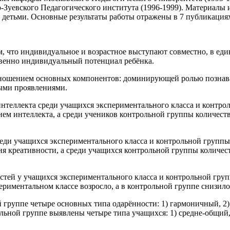
во-Зуевского Педагогического института (1996-1999). Материалы
детьми. Основные результаты работы отражены в 7 публикациях
тем, что индивидуальное и возрастное выступают совместно, в е
твенно индивидуальный потенциал ребёнка.
отношением основных компонентов: доминирующей ролью познав
ыми проявлениями.
нтеллекта среди учащихся экспериментального класса и контрол
нем интеллекта, а среди учеников контрольной группы количест
еди учащихся экспериментального класса и контрольной группы:
ия креативности, а среди учащихся контрольной группы количес
стей у учащихся экспериментального класса и контрольной гру
риментальном классе возросло, а в контрольной группе снизило
й группе четыре основных типа одарённости: 1) гармоничный, 2
ьной группе выявлены четыре типа учащихся: 1) средне-общий, 