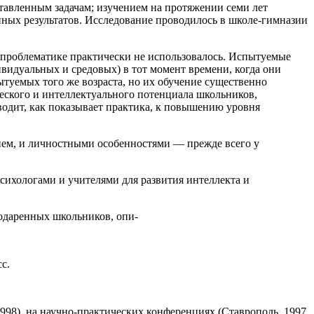
тавленным задачам; изучением на протяжении семи лет
ных результатов. Исследование проводилось в школе-гимназии
й проблематике практически не использовалось. Испытуемые
видуальных и средовых) в тот момент времени, когда они
ытуемых того же возраста, но их обучение существенно
ческого и интеллектуального потенциала школьников,
водит, как показывает практика, к повышению уровня
ием, и личностными особенностями ― прежде всего у
психологами и учителями для развития интеллекта и
одаренных школьников, опи-
с.
998), на научно-практических конференциях (Ставрополь, 1997