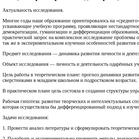
Актуальность исследования.
Многие годы наше образование ориентировалось на «среднего
усваивающие учебную программу, проявляющие нестандартное 
демократизации, гуманизации и дифференциации образования, 
практический запрос на комплексное исследование проблемы о
так же в экспериментальном изучении особенностей развития о
Предмет исследования ― динамика развития личности и деятел
Объект исследования ― личность и деятельность одарённых у
Цель работы в теоретическом плане: прогноз динамики развит
сверстниками в младшем школьном и подростковом возрастах.
В практическом плане цель состояла в создании структуры уп
Рабочая гипотеза: развитие творческих и интеллектуальных с
которая осуществляла бы дифференцированный подход к изуче
Задачи исследования:
1. Провести анализ литературы и сформулировать теоретическ
2. Подобрать и экспериментально проверить методы диагност