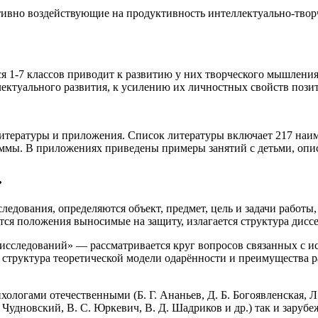
тивно воздействующие на продуктивность интеллектуально-твор
я 1-7 классов приводит к развитию у них творческого мышлени
ектуального развития, к усилению их личностных свойств поз
литературы и приложения. Список литературы включает 217 наим
аммы. В приложениях приведены примеры занятий с детьми, опис
.
едования, определяются объект, предмет, цель и задачи работы,
ся положения выносимые на защиту, излагается структура дисс
 исследований» ― рассматривается круг вопросов связанных с и
 структура теоретической модели одарённости и преимущества р
ологами отечественными (Б. Г. Ананьев, Д. Б. Богоявленская, 
. Чудновский, В. С. Юркевич, B. Д. Шадриков и др.) так и зарубе