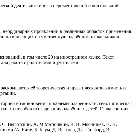
ческой деятельности в экспериментальной и контрольной
я, неординарных проявлений в различных областях применения
итивно влияющих на умственную одарённость школьников.
енований, в том числе 20 на иностранном языке. Текст
ана работа с родителями и учителями.
 раскрываются её теоретическая и практическая значимость и
ертации.
сторией возникновения проблемы одарённости, генотипическая
азных способов исследования одарённых детей. Глава состоит
Л. С. Выготский, A. М Матюшкин, В. Н. Мяснищев, Н. Н.
жными (А. Бине, Б. Блум, Д. Векслер, Дж. Гилфорд, Э.