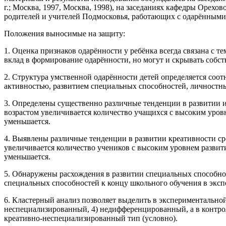
г.; Москва, 1997, Москва, 1998), на заседаниях кафедры Орехо
родителей и учителей Подмосковья, работающих с одарёнными 
Положения выносимые на защиту:
1. Оценка признаков одарённости у ребёнка всегда связана с 
вклад в формирование одарённости, но могут и скрывать собс
2. Структура умственной одарённости детей определяется со
активностью, развитием специальных способностей, личностн
3. Определены существенно различные тенденции в развитии и
возрастом увеличивается количество учащихся с высоким уров
уменьшается.
4. Выявлены различные тенденции в развитии креативности ср
увеличивается количество учеников с высоким уровнем развит
уменьшается.
5. Обнаружены расхождения в развитии специальных способно
специальных способностей к концу школьного обучения в экспе
6. Кластерный анализ позволяет выделить в экспериментально
неспециализированный, 4) недифференцированный, а в контрол
креативно-неспециализированный тип (условно).