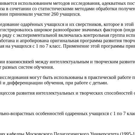
чивается использованием методов исследования, адекватных пос
а в сочетании со статистическими методами обработки получен
ании принимали участие 260 учащихся.
едование одарённых учащихся и их сверстников, которое в это
егистрировалось широкое разнообразие значимых факторов (инди
а ряду с экспериментальной включалась контрольная группа исп
работана и апробирована оригинальная программа развития твор
ая на учащихся с 1 по 7 класс. Применение этой программы при
нии взаимосвязей между интеллектуальным и творческим развит
т разных систем обучения.
ы исследования могут быть использованы в практической работе 
 и дифференциации обучения, при работе с детьми.
цессов развития интеллектуальных и творческих способностей 
ьно-возрастных особенностей одаренных учащихся с 1 по 7 клас
иях кафедры Московского Педагогического Университета (1995-1