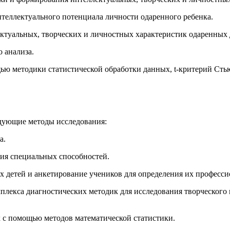
интеллектуального потенциала личности одаренного ребенка.
ектуальных, творческих и личностных характеристик одаренных
 анализа.
щью методики статистической обработки данных, t-критерий Сть
дующие методы исследования:
а.
тия специальных способностей.
х детей и анкетирование учеников для определения их професс
лекса диагностических методик для исследования творческого 
 с помощью методов математической статистики.