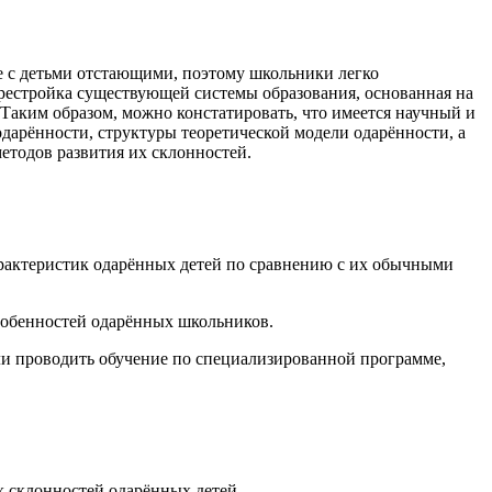
е с детьми отстающими, поэтому школьники легко
рестройка существующей системы образования, основанная на
Таким образом, можно констатировать, что имеется научный и
дарённости, структуры теоретической модели одарённости, а
етодов развития их склонностей.
арактеристик одарённых детей по сравнению с их обычными
собенностей одарённых школьников.
ли проводить обучение по специализированной программе,
 склонностей одарённых детей.