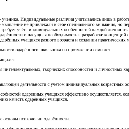
» ученика. Индивидуальные различия учитывались лишь в работ
мышление не привлекали к себе специального внимания, но пе
требует учёта индивидуальных особенностей каждой личности. 
дарённости и насущная необходимость в разработке концепций о
дарённых учащихся разного возраста и создании практических м
ьности одарённого школьника на протяжении семи лет.
чащихся.
ия интеллектуальных, творческих способностей и личностных х
равляющей деятельности с учетом индивидуальных возрастных о
пособностей одаренных учащихся эффективно осуществляется, ес
нию качеств одарённых учащихся.
ие основы психологии одарённости.
ики и формирования интеллектуальных, творческих и личностных