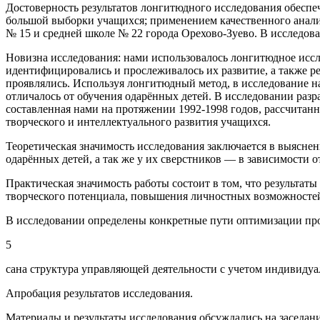
Достоверность результатов лонгитюдного исследования обеспе
большой выборки учащихся; применением качественного анализ
№ 15 и средней школе № 22 города Орехово-Зуево. В исследов
Новизна исследования: нами использовалось лонгитюдное иссл
идентифицировались и прослеживалось их развитие, а также р
проявлялись. Используя лонгитюдный метод, в исследование н
отличалось от обучения одарённых детей. В исследовании раз
составленная нами на протяжении 1992-1998 годов, рассчитанн
творческого и интеллектуального развития учащихся.
Теоретическая значимость исследования заключается в выясне
одарённых детей, а так же у их сверстников ― в зависимости о
Практическая значимость работы состоит в том, что результат
творческого потенциала, повышения личностных возможностей
В исследовании определены конкретные пути оптимизации про
5
сана структура управляющей деятельности с учетом индивидуал
Апробация результатов исследования.
Материалы и результаты исследования обсуждались на заседан