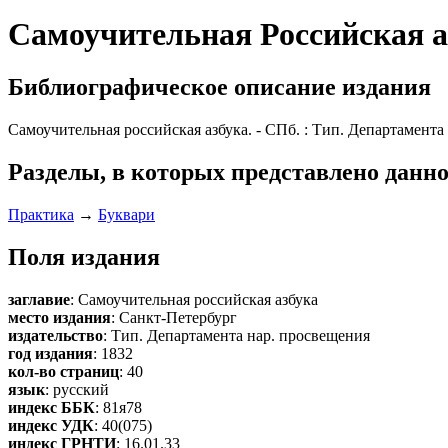
Самоучительная Российская аз
Библиографическое описание издания
Самоучительная российская азбука. - СПб. : Тип. Департамента н
Разделы, в которых представлено данно
Практика
→
Буквари
Поля издания
заглавие
: Самоучительная российская азбука
место издания
: Санкт-Петербург
издательство
: Тип. Департамента нар. просвещения
год издания
: 1832
кол-во страниц
: 40
язык
: русский
индекс ББК
: 81я78
индекс УДК
: 40(075)
индекс ГРНТИ
: 16.01.33