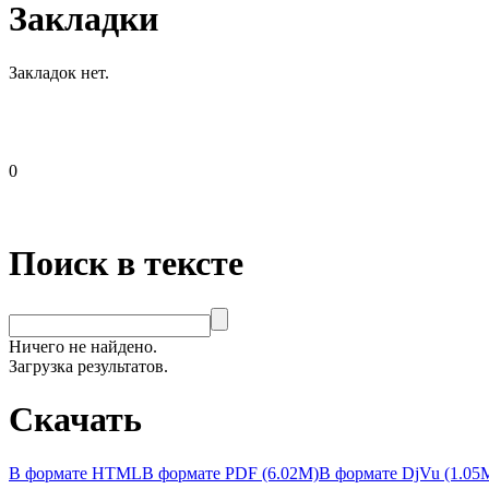
Закладки
Закладок нет.
0
Поиск в тексте
Ничего не найдено.
Загрузка результатов.
Скачать
В формате HTML
В формате PDF (6.02M)
В формате DjVu (1.05