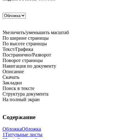
Увеличить/уменьшить масштаб
По ширине страницы
По высоте страницы
Текст/Графика
Постранично/Разворот
Поворот страницы
Навигация по документу
Описание
Скачать
Закладки
Поиск в тексте
Структура документа
На полный экран
Содержание
Обложка
Обложка
1
Титульные листы