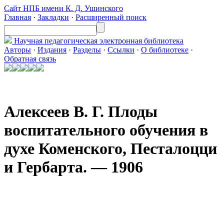
Сайт НПБ имени К. Д. Ушинского
Главная
·
Закладки
·
Расширенный поиск
Научная педагогическая
электронная библиотека
Авторы
·
Издания
·
Разделы
·
Ссылки
·
О библиотеке
·
Обратная связь
Алексеев В. Г. Плоды
воспитательного обучения в
духе Коменского, Песталоцци
и Гербарта. — 1906