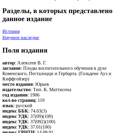
Разделы, в которых представлено
данное издание
История
Научное наследие
Поля издания
автор
: Алексеев В. Г.
заглавие
: Плоды воспитательного обучения в духе
Коменского, Песталоцци и Гербарта. (Гольдене Ауэ и
Киффгойзер)
место издания
: Юрьев
издательство
: Тип. К. Маттисена
год издания
: 1906
кол-во страниц
: 119
язык
: русский
индекс ББК
: 74.03(3)
индекс УДК
: 37(09)(100)
индекс УДК
: 37(092)(100)
индекс УДК
: 37.01(100)
индекс ГРНТИ
: 14.09.91