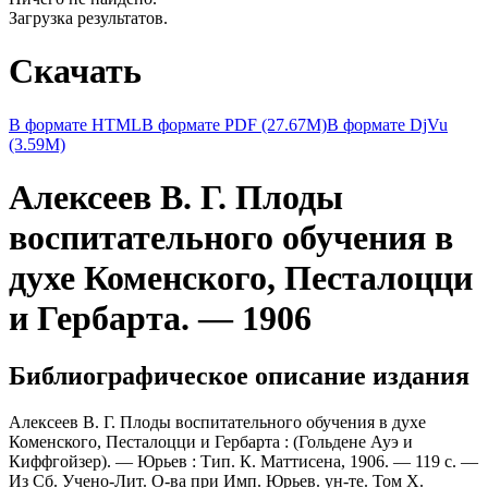
Загрузка результатов.
Скачать
В формате HTML
В формате PDF (27.67M)
В формате DjVu
(3.59M)
Алексеев В. Г. Плоды
воспитательного обучения в
духе Коменского, Песталоцци
и Гербарта. — 1906
Библиографическое описание издания
Алексеев В. Г. Плоды воспитательного обучения в духе
Коменского, Песталоцци и Гербарта : (Гольдене Ауэ и
Киффгойзер). — Юрьев : Тип. К. Маттисена, 1906. — 119 с. —
Из Сб. Учено-Лит. О-ва при Имп. Юрьев. ун-те. Том Х.