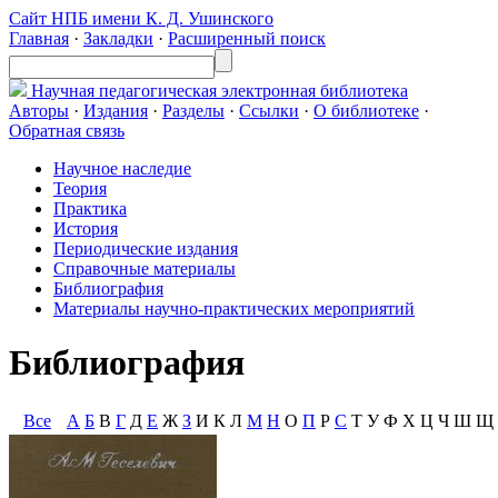
Сайт НПБ имени К. Д. Ушинского
Главная
·
Закладки
·
Расширенный поиск
Научная педагогическая
электронная библиотека
Авторы
·
Издания
·
Разделы
·
Ссылки
·
О библиотеке
·
Обратная связь
Научное наследие
Теория
Практика
История
Периодические издания
Справочные материалы
Библиография
Материалы научно-практических мероприятий
Библиография
Все
А
Б
В
Г
Д
Е
Ж
З
И
К
Л
М
Н
О
П
Р
С
Т
У
Ф
Х
Ц
Ч
Ш
Щ