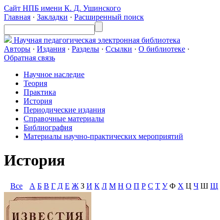
Сайт НПБ имени К. Д. Ушинского
Главная
·
Закладки
·
Расширенный поиск
Научная педагогическая
электронная библиотека
Авторы
·
Издания
·
Разделы
·
Ссылки
·
О библиотеке
·
Обратная связь
Научное наследие
Теория
Практика
История
Периодические издания
Справочные материалы
Библиография
Материалы научно-практических мероприятий
История
Все
А
Б
В
Г
Д
Е
Ж
З
И
К
Л
М
Н
О
П
Р
С
Т
У
Ф
Х
Ц
Ч
Ш
Щ