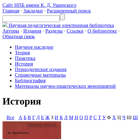
Сайт НПБ имени К. Д. Ушинского
Главная
·
Закладки
·
Расширенный поиск
Научная педагогическая
электронная библиотека
Авторы
·
Издания
·
Разделы
·
Ссылки
·
О библиотеке
·
Обратная связь
Научное наследие
Теория
Практика
История
Периодические издания
Справочные материалы
Библиография
Материалы научно-практических мероприятий
История
Все
А
Б
В
Г
Д
Е
Ж
З
И
К
Л
М
Н
О
П
Р
С
Т
У
Ф
Х
Ц
Ч
Ш
Щ