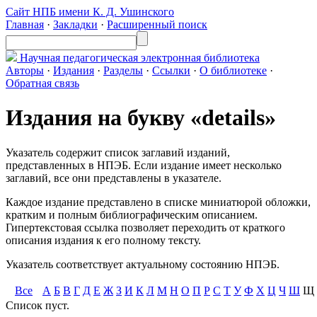
Сайт НПБ имени К. Д. Ушинского
Главная
·
Закладки
·
Расширенный поиск
Научная педагогическая
электронная библиотека
Авторы
·
Издания
·
Разделы
·
Ссылки
·
О библиотеке
·
Обратная связь
Издания на букву «details»
Указатель содержит список заглавий изданий,
представленных в НПЭБ. Если издание имеет несколько
заглавий, все они представлены в указателе.
Каждое издание представлено в списке миниатюрой обложки,
кратким и полным библиографическим описанием.
Гипертекстовая ссылка позволяет переходить от краткого
описания издания к его полному тексту.
Указатель соответствует актуальному состоянию НПЭБ.
Все
А
Б
В
Г
Д
Е
Ж
З
И
К
Л
М
Н
О
П
Р
С
Т
У
Ф
Х
Ц
Ч
Ш
Щ
Список пуст.