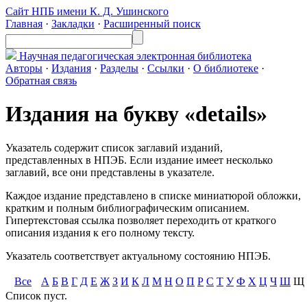
Сайт НПБ имени К. Д. Ушинского
Главная
·
Закладки
·
Расширенный поиск
Научная педагогическая
электронная библиотека
Авторы
·
Издания
·
Разделы
·
Ссылки
·
О библиотеке
·
Обратная связь
Издания на букву «details»
Указатель содержит список заглавий изданий,
представленных в НПЭБ. Если издание имеет несколько
заглавий, все они представлены в указателе.
Каждое издание представлено в списке миниатюрой обложки,
кратким и полным библиографическим описанием.
Гипертекстовая ссылка позволяет переходить от краткого
описания издания к его полному тексту.
Указатель соответствует актуальному состоянию НПЭБ.
Все
А
Б
В
Г
Д
Е
Ж
З
И
К
Л
М
Н
О
П
Р
С
Т
У
Ф
Х
Ц
Ч
Ш
Щ
Список пуст.