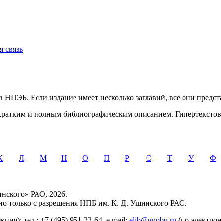
я связь
в НПЭБ. Если издание имеет несколько заглавий, все они предста
ратким и полным библиографическим описанием. Гипертекстовая
К
Л
М
Н
О
П
Р
С
Т
У
Ф
нского» РАО, 2026.
о только с разрешения НПБ им. К. Д. Ушинского РАО.
кция); тел.: +7 (495) 951-22-64, e-mail:
elib@gnpbu.ru
(по электро