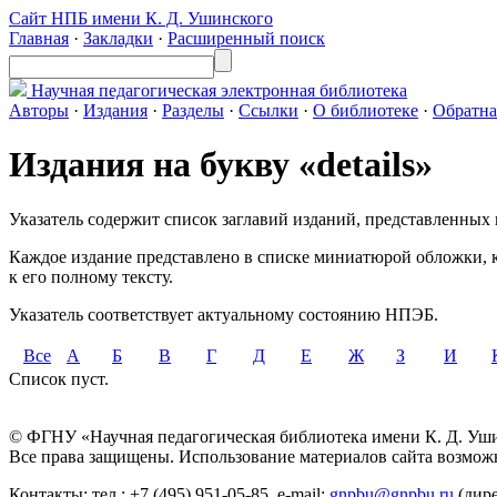
Сайт НПБ имени К. Д. Ушинского
Главная
·
Закладки
·
Расширенный поиск
Научная педагогическая
электронная библиотека
Авторы
·
Издания
·
Разделы
·
Ссылки
·
О библиотеке
·
Обратна
Издания на букву «details»
Указатель содержит список заглавий изданий, представленных 
Каждое издание представлено в списке миниатюрой обложки, к
к его полному тексту.
Указатель соответствует актуальному состоянию НПЭБ.
Все
А
Б
В
Г
Д
Е
Ж
З
И
Список пуст.
© ФГНУ «Научная педагогическая библиотека имени К. Д. Уши
Все права защищены. Использование материалов сайта возможн
Контакты: тел.: +7 (495) 951-05-85, e-mail:
gnpbu@gnpbu.ru
(дире