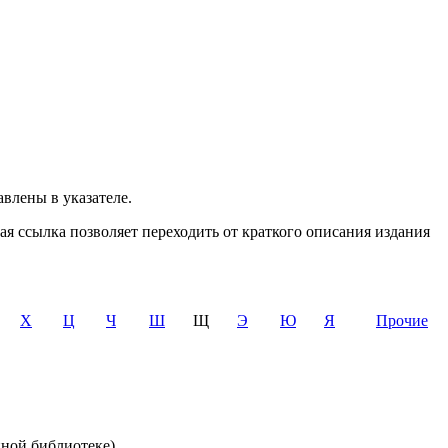
влены в указателе.
 ссылка позволяет переходить от краткого описания издания
Х
Ц
Ч
Ш
Щ
Э
Ю
Я
Прочие
нной библиотеке)