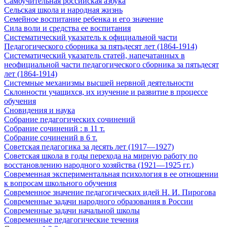
Самоучительная российская азбука
Сельская школа и народная жизнь
Семейное воспитание ребенка и его значение
Сила воли и средства ее воспитания
Систематический указатель к официальной части
Педагогического сборника за пятьдесят лет (1864-1914)
Систематический указатель статей, напечатанных в
неофициальной части педагогического сборника за пятьдесят
лет (1864-1914)
Системные механизмы высшей нервной деятельности
Склонности учащихся, их изучение и развитие в процессе
обучения
Сновидения и наука
Собрание педагогических сочинений
Собрание сочинений : в 11 т.
Собрание сочинений в 6 т.
Советская педагогика за десять лет (1917—1927)
Советская школа в годы перехода на мирную работу по
восстановлению народного хозяйства (1921—1925 гг.)
Современная экспериментальная психология в ее отношении
к вопросам школьного обучения
Современное значение педагогических идей Н. И. Пирогова
Современные задачи народного образования в России
Современные задачи начальной школы
Современные педагогические течения