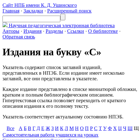
Сайт НПБ имени К. Д. Ушинского
Главная
·
Закладки
·
Расширенный поиск
Научная педагогическая
электронная библиотека
Авторы
·
Издания
·
Разделы
·
Ссылки
·
О библиотеке
·
Обратная связь
Издания на букву «С»
Указатель содержит список заглавий изданий,
представленных в НПЭБ. Если издание имеет несколько
заглавий, все они представлены в указателе.
Каждое издание представлено в списке миниатюрой обложки,
кратким и полным библиографическим описанием.
Гипертекстовая ссылка позволяет переходить от краткого
описания издания к его полному тексту.
Указатель соответствует актуальному состоянию НПЭБ.
Все
А
Б
В
Г
Д
Е
Ж
З
И
К
Л
М
Н
О
П
Р
С
Т
У
Ф
Х
Ц
Ч
Ш
Щ
Самостоятельная работа учащихся на уроках