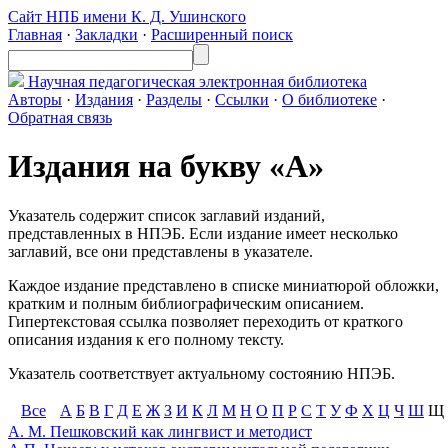
Сайт НПБ имени К. Д. Ушинского
Главная
·
Закладки
·
Расширенный поиск
Научная педагогическая
электронная библиотека
Авторы
·
Издания
·
Разделы
·
Ссылки
·
О библиотеке
·
Обратная связь
Издания на букву «А»
Указатель содержит список заглавий изданий,
представленных в НПЭБ. Если издание имеет несколько
заглавий, все они представлены в указателе.
Каждое издание представлено в списке миниатюрой обложки,
кратким и полным библиографическим описанием.
Гипертекстовая ссылка позволяет переходить от краткого
описания издания к его полному тексту.
Указатель соответствует актуальному состоянию НПЭБ.
Все
А
Б
В
Г
Д
Е
Ж
З
И
К
Л
М
Н
О
П
Р
С
Т
У
Ф
Х
Ц
Ч
Ш
Щ
А. М. Пешковский как лингвист и методист