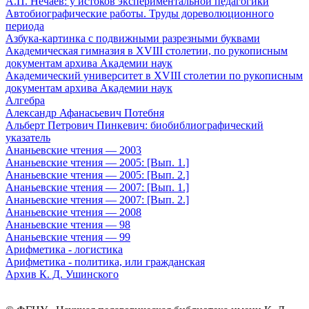
А.П. Нечаев: у истоков экспериментальной педагогики
Автобиографические работы. Труды дореволюционного
периода
Азбука-картинка с подвижными разрезными буквами
Академическая гимназия в XVIII столетии, по рукописным
документам архива Академии наук
Академический университет в XVIII столетии по рукописным
документам архива Академии наук
Алгебра
Александр Афанасьевич Потебня
Альберт Петрович Пинкевич: биобиблиографический
указатель
Ананьевские чтения — 2003
Ананьевские чтения — 2005: [Вып. 1.]
Ананьевские чтения — 2005: [Вып. 2.]
Ананьевские чтения — 2007: [Вып. 1.]
Ананьевские чтения — 2007: [Вып. 2.]
Ананьевские чтения — 2008
Ананьевские чтения — 98
Ананьевские чтения — 99
Арифметика - логистика
Арифметика - политика, или гражданская
Архив К. Д. Ушинского